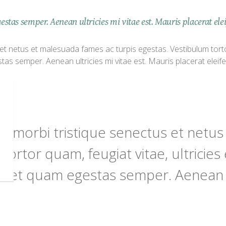
stas semper. Aenean ultricies mi vitae est. Mauris placerat elei
t netus et malesuada fames ac turpis egestas. Vestibulum tortor 
as semper. Aenean ultricies mi vitae est. Mauris placerat eleife
)
ant morbi tristique senectus et net
tortor quam, feugiat vitae, ultricies
amet quam egestas semper. Aenean ul
o.
t netus et malesuada fames ac turpis egestas. Vestibulum tortor 