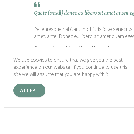
Quote (small) donec eu libero sit amet quam ege
Pellentesque habitant morbi tristique senectus e
amet, ante. Donec eu libero sit amet quam egest
Secondary Heading (large)
Paragraph Heading (large
We use cookies to ensure that we give you the best
experience on our website. If you continue to use this
site we will assume that you are happy with it.
Introduction (large) habit
turpis egestas. Vestibulum 
ACCEPT
ante. Donec eu libero sit 
Mauris placerat eleifend le
Pellentesque habitant morbi tristique senectus e