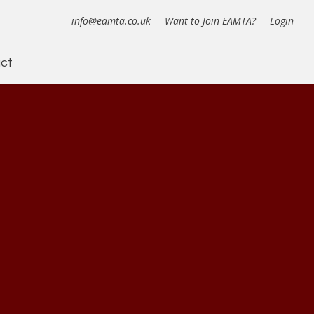
info@eamta.co.uk
Want to Join EAMTA?
Login
ct